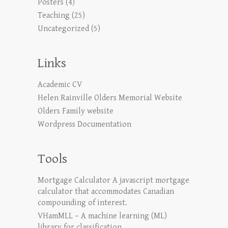
Posters
(4)
Teaching
(25)
Uncategorized
(5)
Links
Academic CV
Helen Rainville Olders Memorial Website
Olders Family website
Wordpress Documentation
Tools
Mortgage Calculator
A javascript mortgage
calculator that accommodates Canadian
compounding of interest.
VHamMLL – A machine learning (ML)
library for classification