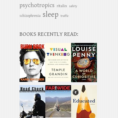
psychotropics
ritalin
safety
sleep
schizophrenia
traffic
BOOKS RECENTLY READ: