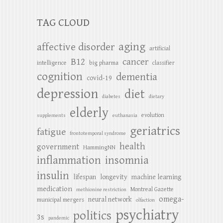
TAG CLOUD
aging
affective disorder
artificial
B12
cancer
intelligence
big pharma
classifier
cognition
dementia
covid-19
depression
diet
diabetes
dietary
elderly
evolution
supplements
euthanasia
geriatrics
fatigue
frontotemporal syndrome
health
government
HammingNN
inflammation
insomnia
insulin
lifespan
longevity
machine learning
medication
Montreal Gazette
methionine restriction
omega-
neural network
municipal mergers
olfaction
psychiatry
politics
3s
pandemic